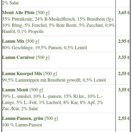
2% Salat
Menü Alte Pfote
3,65 €
[500 g]
35% Putenkeule, 24% R-Muskelfleisch, 15% Brustbein (fg),
10% Blmg, 5% Fenchel, 5% Rote Beete, 5% Zucchini, 0,9%
Hanföl, 0,1% Propolis
Lamm Mix
2,95 €
[500 g]
80% Geschlinge, 19,5% Pansen, 0,5% Leinöl
Lamm Carnivor
3,55 €
[500 g]
Lamm Knorpel Mix
2,55 €
[500 g]
99,5% Lammrippen mit Brustbein gewolft, 0,5% Leinöl
Lamm Menü
3,55 €
[500 g]
39% L.-muskel, 10% L.-pansen, 15% Ri.kn., 10% L.-
Lunge, 5% L.-Fett, 1% Lachsöl, 8% Kar, 8% Apf, 2%
Zuc./Kür, 2% Salat
Lamm-Pansen, grün
2,55 €
[500 g]
100 % Lamm-Pansen