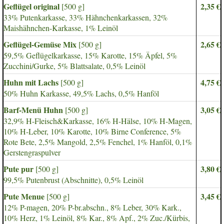
Geflügel original
2,35 €
[500 g]
33% Putenkarkasse, 33% Hähnchenkarkassen, 32%
Maishähnchen-Karkasse, 1% Leinöl
Geflügel-Gemüse Mix
2,65 €
[500 g]
59,5% Geflügelkarkasse, 15% Karotte, 15% Äpfel, 5%
Zucchini/Gurke, 5% Blattsalate, 0,5% Leinöl
Huhn mit Lachs
4,75 €
[500 g]
50% Huhn Karkasse, 49,5% Lachs, 0,5% Hanföl
Barf-Menü Huhn
3,05 €
[500 g]
32,9% H-Fleisch&Karkasse, 16% H-Hälse, 10% H-Magen,
10% H-Leber, 10% Karotte, 10% Birne Conference, 5%
Rote Bete, 2,5% Mangold, 2,5% Fenchel, 1% Hanföl, 0,1%
Gerstengraspulver
Pute pur
3,80 €
[500 g]
99,5% Putenbrust (Abschnitte), 0,5% Leinöl
Pute Menue
3,45 €
[500 g]
12% P-magen, 20% P-br.abschn., 8% Leber, 30% Kark.,
10% Herz, 1% Leinöl, 8% Kar., 8% Apf., 2% Zuc./Kürbis,