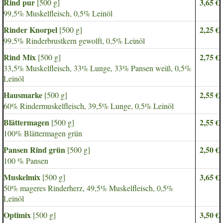
Rind pur
3,65 €
[500 g]
99,5% Muskelfleisch, 0,5% Leinöl
Rinder Knorpel
2,25 €
[500 g]
99,5% Rinderbrustkern gewolft, 0,5% Leinöl
Rind Mix
2,75 €
[500 g]
33,5% Muskelfleisch, 33% Lunge, 33% Pansen weiß, 0,5%
Leinöl
Hausmarke
2,55 €
[500 g]
60% Rindermuskelfleisch, 39,5% Lunge, 0,5% Leinöl
Blättermagen
2,55 €
[500 g]
100% Blättermagen grün
Pansen Rind grün
2,50 €
[500 g]
100 % Pansen
Muskelmix
3,65 €
[500 g]
50% mageres Rinderherz, 49,5% Muskelfleisch, 0,5%
Leinöl
Optimix
3,50 €
[500 g]