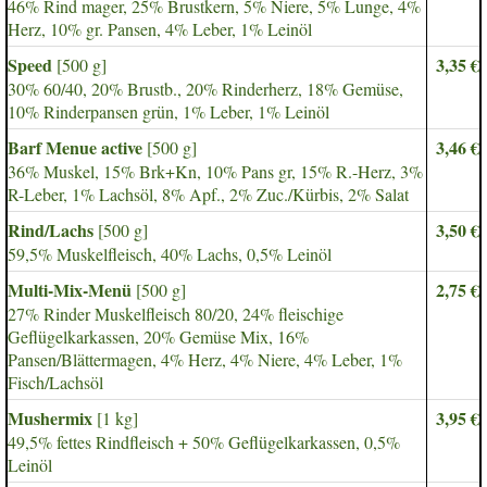
46% Rind mager, 25% Brustkern, 5% Niere, 5% Lunge, 4%
Herz, 10% gr. Pansen, 4% Leber, 1% Leinöl
Speed
3,35 €
[500 g]
30% 60/40, 20% Brustb., 20% Rinderherz, 18% Gemüse,
10% Rinderpansen grün, 1% Leber, 1% Leinöl
Barf Menue active
3,46 €
[500 g]
36% Muskel, 15% Brk+Kn, 10% Pans gr, 15% R.-Herz, 3%
R-Leber, 1% Lachsöl, 8% Apf., 2% Zuc./Kürbis, 2% Salat
Rind/Lachs
3,50 €
[500 g]
59,5% Muskelfleisch, 40% Lachs, 0,5% Leinöl
Multi-Mix-Menü
2,75 €
[500 g]
27% Rinder Muskelfleisch 80/20, 24% fleischige
Geflügelkarkassen, 20% Gemüse Mix, 16%
Pansen/Blättermagen, 4% Herz, 4% Niere, 4% Leber, 1%
Fisch/Lachsöl
Mushermix
3,95 €
[1 kg]
49,5% fettes Rindfleisch + 50% Geflügelkarkassen, 0,5%
Leinöl