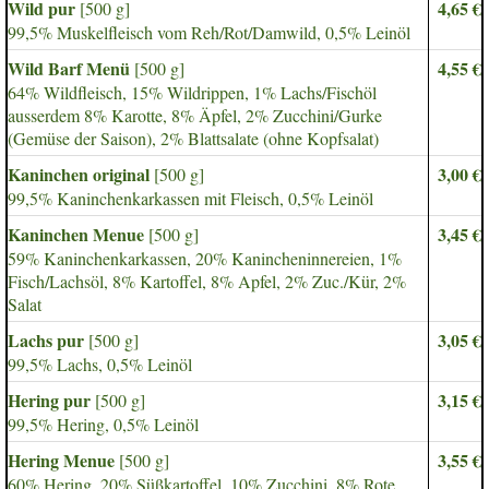
Wild pur
4,65 €
[500 g]
99,5% Muskelfleisch vom Reh/Rot/Damwild, 0,5% Leinöl
Wild Barf Menü
4,55 €
[500 g]
64% Wildfleisch, 15% Wildrippen, 1% Lachs/Fischöl
ausserdem 8% Karotte, 8% Äpfel, 2% Zucchini/Gurke
(Gemüse der Saison), 2% Blattsalate (ohne Kopfsalat)
Kaninchen original
3,00 €
[500 g]
99,5% Kaninchenkarkassen mit Fleisch, 0,5% Leinöl
Kaninchen Menue
3,45 €
[500 g]
59% Kaninchenkarkassen, 20% Kanincheninnereien, 1%
Fisch/Lachsöl, 8% Kartoffel, 8% Apfel, 2% Zuc./Kür, 2%
Salat
Lachs pur
3,05 €
[500 g]
99,5% Lachs, 0,5% Leinöl
Hering pur
3,15 €
[500 g]
99,5% Hering, 0,5% Leinöl
Hering Menue
3,55 €
[500 g]
60% Hering, 20% Süßkartoffel, 10% Zucchini, 8% Rote