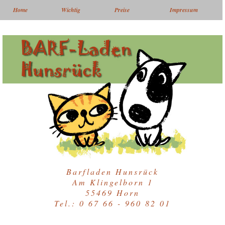
Home
Wichtig
Preise
Impressum
Barfladen Hunsrück
Am Klingelborn 1
55469 Horn
Tel.: 0 67 66 - 960 82 01