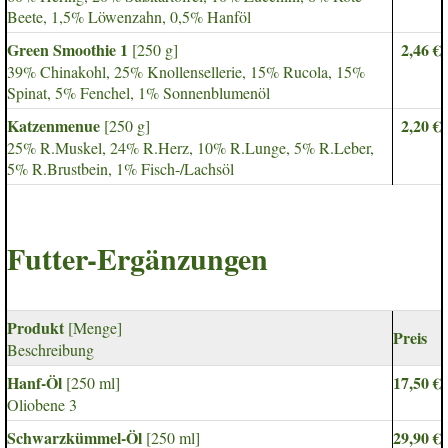
Beete, 1,5% Löwenzahn, 0,5% Hanföl
Green Smoothie 1
2,46 €
[250 g]
39% Chinakohl, 25% Knollensellerie, 15% Rucola, 15%
Spinat, 5% Fenchel, 1% Sonnenblumenöl
Katzenmenue
2,20 €
[250 g]
25% R.Muskel, 24% R.Herz, 10% R.Lunge, 5% R.Leber,
5% R.Brustbein, 1% Fisch-/Lachsöl
Futter-Ergänzungen
Produkt
[Menge]
Preis
Beschreibung
Hanf-Öl
17,50 €
[250 ml]
Oliobene 3
Schwarzkümmel-Öl
29,90 €
[250 ml]