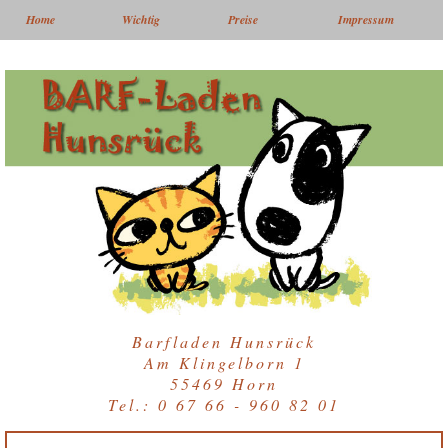
Home
Wichtig
Preise
Impressum
Barfladen Hunsrück
Am Klingelborn 1
55469 Horn
Tel.: 0 67 66 - 960 82 01