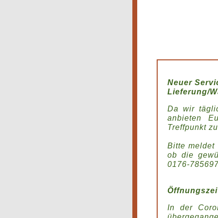
Neuer Servi
Lieferung/W
Da wir tägl
anbieten E
Treffpunkt z
Bitte meldet
ob die gewü
0176-785697
Öffnungszei
In der Coro
übergegangen