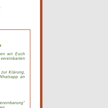
h
ten wir Euch
ereinbarten
 zur Klärung,
 Whatsapp an
ereinbarung"
ben.