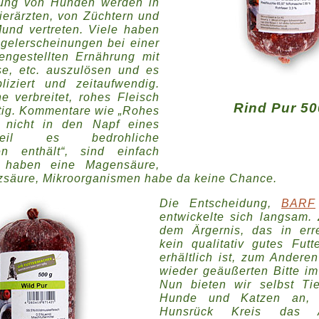
rung von Hunden werden in
ierärzten, von Züchtern und
nd vertreten. Viele haben
elerscheinungen bei einer
ngestellten Ernährung mit
e, etc. auszulösen und es
iziert und zeitaufwendig.
e verbreitet, rohes Fleisch
Rind Pur 5
tig. Kommentare wie „Rohes
t nicht in den Napf eines
eil es bedrohliche
en enthält“, sind einfach
e haben eine Magensäure,
lzsäure, Mikroorganismen habe da keine Chance.
Die Entscheidung,
BARF
entwickelte sich langsam
dem Ärgernis, das in err
kein qualitativ gutes Fut
erhältlich ist, zum Andere
wieder geäußerten Bitte im
Nun bieten wir selbst Tief
Hunde und Katzen an, 
Hunsrück Kreis das 