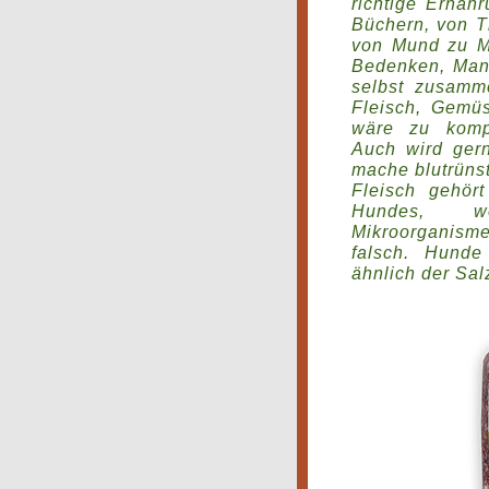
richtige Ernäh
Büchern, von T
von Mund zu Mu
Bedenken, Mang
selbst zusamme
Fleisch, Gemüs
wäre zu kompl
Auch wird gern
mache blutrüns
Fleisch gehör
Hundes, w
Mikroorganism
falsch. Hund
ähnlich der Sa