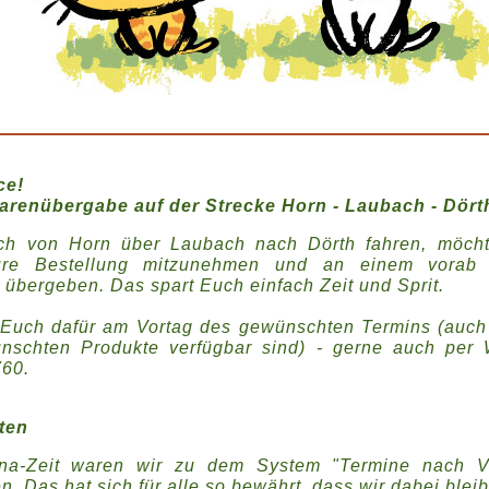
ce!
arenübergabe auf der Strecke Horn - Laubach - Dört
ich von Horn über Laubach nach Dörth fahren, möch
ure Bestellung mitzunehmen und an einem vorab v
u übergeben. Das spart Euch einfach Zeit und Sprit.
 Euch dafür am Vortag des gewünschten Termins (auch
nschten Produkte verfügbar sind) - gerne auch per
60.
ten
na-Zeit waren wir zu dem System "Termine nach V
. Das hat sich für alle so bewährt, dass wir dabei blei